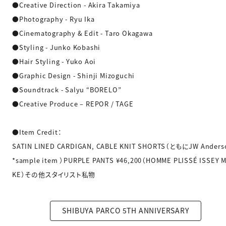
●Creative Direction - Akira Takamiya
●Photography - Ryu Ika
●Cinematography & Edit - Taro Okagawa
●Styling - Junko Kobashi
●Hair Styling - Yuko Aoi
●Graphic Design - Shinji Mizoguchi
●Soundtrack - Salyu “BORELO”
●Creative Produce – REPOR / TAGE
●Item Credit：
SATIN LINED CARDIGAN, CABLE KNIT SHORTS（ともにJW Anders
*sample item ）PURPLE PANTS ¥46,200（HOMME PLISSÉ ISSEY M
KE）その他スタイリスト私物
SHIBUYA PARCO 5TH ANNIVERSARY