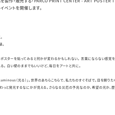
売する「PARCO PRINT CENTER - ART POSTER TRAD
トイベントを開催します。
。
値。
枚ポスターを貼ってみると何かが変わるかもしれない。 言葉にならない感覚
れる。 白い壁のままでもいいけど、毎日をアートと共に。
uminous（光る）」。世界のあちらこちらで、私たちのすぐそばで。目を瞑
ぼわっと発光するなにかが見える。さらなる災厄の予兆なのか、希望の光か、歴