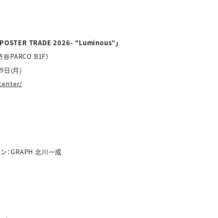
 POSTER TRADE 2026- "Luminous”」
渋谷PARCO B1F）
9日(月)
center/
ン：GRAPH 北川一成