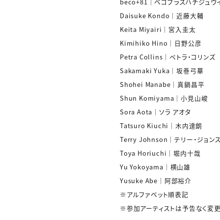
beco+81｜ベコプラスハチジュウ
Daisuke Kondo｜近藤大輔
Keita Miyairi｜宮入圭太
Kimihiko Hino｜日野公彦
Petra Collins｜ペトラ・コリンズ
Sakamaki Yuka｜坂巻弓華
Shohei Manabe｜真鍋昌平
Shun Komiyama｜小見山峻
Sora Aota｜ソラ アオタ
Tatsuro Kiuchi｜木内達朗
Terry Johnson｜テリー・ジョン
Toya Horiuchi｜堀内十哉
Yu Yokoyama｜横山雄
Yusuke Abe｜阿部裕介
※アルファベット順表記
※参加アーティストは予告なく変更