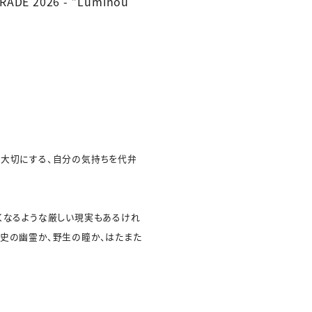
E 2026 - ”Luminou
を大切にする、自分の気持ちを代弁
りたくなるような厳しい現実もあるけれ
史の幽霊か、野生の瞳か、はたまた