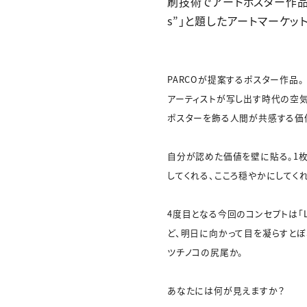
刷技術でアートポスター作品を製作・販
s”」と題したアートマーケッ
PARCOが提案するポスター作品。
アーティストが写し出す時代の空気
ポスターを飾る人間が共感する価
自分が認めた価値を壁に貼る。1
してくれる、こころ穏やかにしてく
4度目となる今回のコンセプトは「L
ど、明日に向かって目を凝らすと
ツチノコの尻尾か。
あなたには何が見えますか？