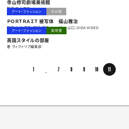
寺山修司劇場美術館
監修 寺山偏陸
アート・ファッション
その他
ＰＯＲＴＲＡＩＴ 被写体 福山雅治
写真 大村 克巳、瀬尾 浩司、ハービー・山口、OIDA HIDEO
アート・ファッション
実用書
英国スタイルの部屋
著 ヴィクトリア編集部
1
7
8
9
10
11