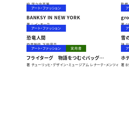
絵 窪之内英策
監修 
アート・ファッション
ア
BANKSY IN NEW YORK
gro
著 レイ・モック
著 G
アート・ファッション
ア
恐竜人間
雪
恐竜制作 下田昌克
詩 
アート・ファッション
実用書
ア
フライターグ 物語をつむぐバッグ
ホ
著 チューリッヒ・デザイン・ミュージアム レナーテ・メンツィ
著 
の街