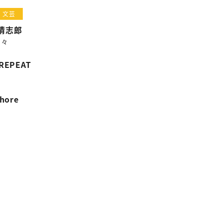
STRATIONS
文芸
集
野清志郎
日々
 REPEAT
Shore