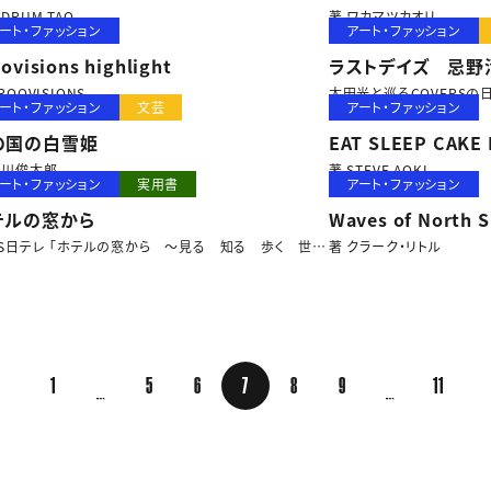
COVER ART ILLU
DRUM TAO
著 ワカマツカオリ
ート・ファッション
アート・ファッション
ワカマツカオリ装画
ovisions highlight
ラストデイズ 忌
ROOVISIONS
太田光と巡るCOVERSの
ート・ファッション
文芸
アート・ファッション
の国の白雪姫
EAT SLEEP CAKE
谷川俊太郎
著 STEVE AOKI
ート・ファッション
実用書
アート・ファッション
テルの窓から
Waves of North 
BS日テレ 「ホテルの窓から 〜見る 知る 歩く 世界
著 クラーク・リトル
〜」
1
5
6
7
8
9
11