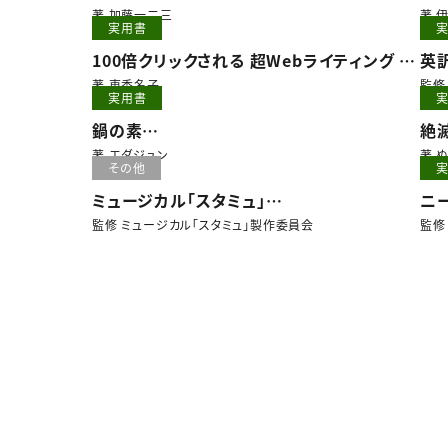
Be
著 加藤一二三
著 
実用書
100倍クリックされる 超Webライティング バ
英
ズる単語300
著 東香名子
監修
実用書
鍋の素
絶
極旨・鍋スープの作り方
著 エダジュン
著 
その他
バリエーションは無限大！
ミュージカル「スタミュ」
ニ
公式ビジュアルストーリーブック
1
監修 ミュージカル「スタミュ」製作委員会
監修