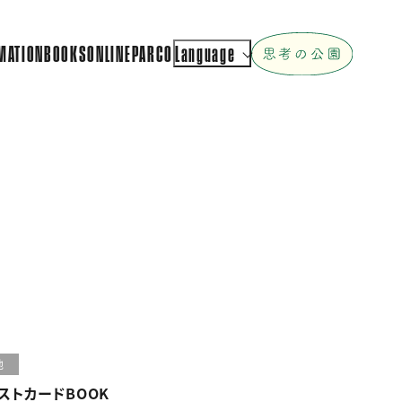
MATION
BOOKS
ONLINEPARCO
Language
他
ストカードBOOK