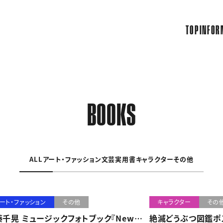
TOP
INFOR
BOOKS
ALL
アート・ファッション
文芸
実用書
キャラクター
その他
ート・ファッション
その他
キャラクター
その
藤千晃 ミュージックフォトブック『New
絶滅どうぶつ図鑑ポ