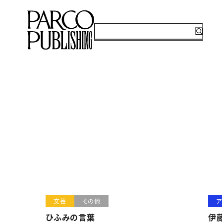
文芸
その他
ア
ひふみの言葉
伊