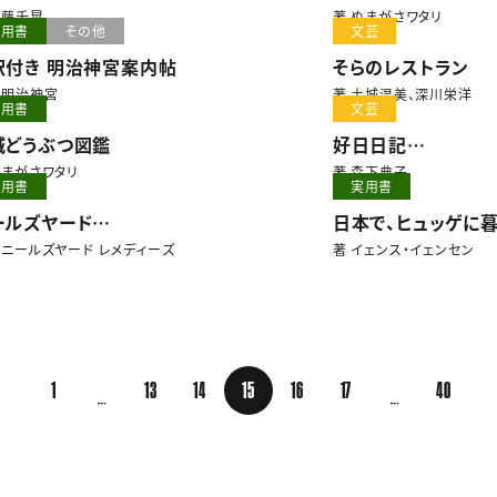
ginnings』
伊藤千晃
著 ぬまがさワタリ
実用書
その他
文芸
訳付き 明治神宮案内帖
そらのレストラン
 明治神宮
著 土城温美、深川栄洋
実用書
文芸
滅どうぶつ図鑑
好日日記
季節のように生きる
ぬまがさワタリ
著 森下典子
実用書
実用書
ールズヤード
日本で、ヒュッゲに
2星座のアロマレシピ
 ニールズヤード レメディーズ
著 イェンス・イェンセン
1
13
14
15
16
17
40