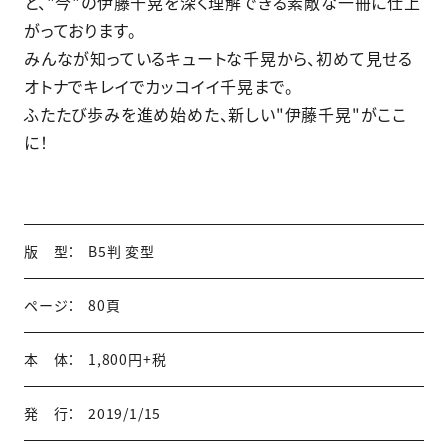
と、"今"の伊藤千晃を深く理解できる素敵な一冊に仕上
がっております。
みんなが知っているキュートな千晃から、初めて見せる
オトナでキレイでカッコイイ千晃まで。
ふたたび歩みを進め始めた、新しい"伊藤千晃"がここ
に！
版 型：
B5判 変型
ページ：
80頁
本 体：
1,800円+税
発 行：
2019/1/15