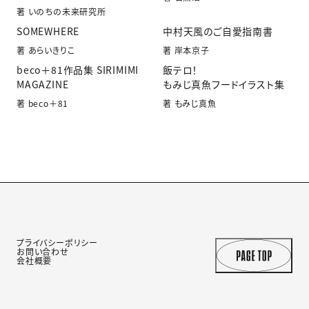
著 いのちの未来研究所
SOMEWHERE
中村天風のご自愛指南書
著 あらいきりこ
著 岸本京子
beco＋81作品集 SIRIMIMI
飯テロ！
MAGAZINE
もみじ真魚フードイラスト集
著 beco＋81
著 もみじ真魚
プライバシーポリシー
お問い合わせ
会社概要