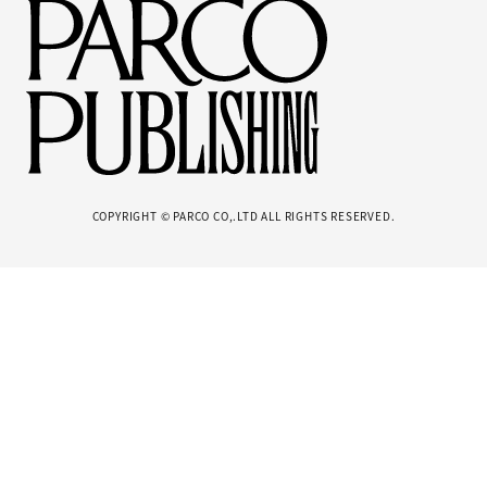
COPYRIGHT © PARCO CO,.LTD ALL RIGHTS RESERVED.