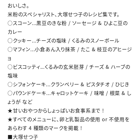
おいしさ。
米粉のスペシャリスト、大塚せつ子のレシピ集です。
○スコーン...黒豆のきな粉 / ソーセージ & ひよこ豆の
カレー
○クッキー...チーズの塩味 / くるみのスノーボール
○マフィン...小倉あん入り抹茶 / たこ & 枝豆のアヒージ
ョ
○ビスコッティ...くるみの玄米胚芽 / チーズ & ハーブの
塩味
○シフォンケーキ...クランベリー & ピスタチオ / ひじき
○パウンドケーキ...キャロットケーキ / 味噌 / 根菜 & し
ょうが など
★甘いおやつからしょっぱいお食事系まで !
★すべてのメニューに、卵と乳製品の使用 or 不使用を
あらわす 4 種類のマークを掲載 !
■大塚せつ子