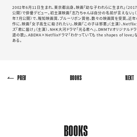
2002年6月11日生まれ、東京都出身。映画「幼な子われらに生まれ」（201
公開）で俳優デビュー。初主演映画「志乃ちゃんは自分の名前が言えない」（2
年7月公開）で、報知映画賞、ブルーリボン賞他、数々の映画賞を受賞。近
作に、映画「女子高生に殺されたい」、映画「この子は邪悪」（主演）、Netfli
ズ「君に届け」（主演）、NHK大河ドラマ「光る君へ」、DMMTVオリジナルドラ
道の歌」、ABEMA×Netflixドラマ「わかっていても the shapes of love
ある。
PREV
BOOKS
NEXT
BOOKS