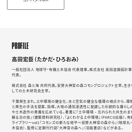
PROFILE
高田宏臣（たかだ・ひろおみ）
一般社団法人 地球守・有機土木協会 代表理事。株式会社 高田造園設計
代表。
株式会社 森と海 共同代表。安房大神宮の森コモンプロジェクト主宰。生き
しての土木研究会主宰。
千葉県生まれ。土中環境の健全化、水と空気の健全な循環の視点から、環
と再生の手法を提案、指導。大地の通気浸透性に配慮した伝統的な暮らし
や土木造作の意義を広めている。著書に『土中環境 – 忘れられた共生のま
蘇る古の技』（建築資料研究社）、『よくわかる土中環境』（PARCO出版）、
ライブラリーvol1『コモンズの新たな地平～安房大神宮の森から』（地球丸
木協会）、監修に定期刊行誌『大神宮の森へ』（羽島書店）などがある。