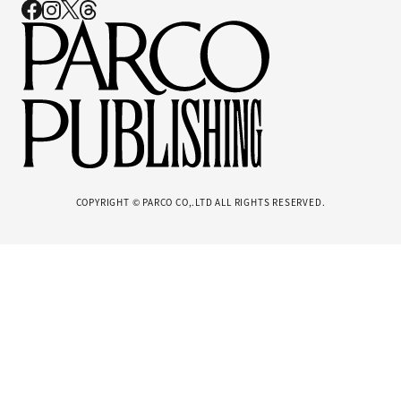
COPYRIGHT © PARCO CO,.LTD ALL RIGHTS RESERVED.