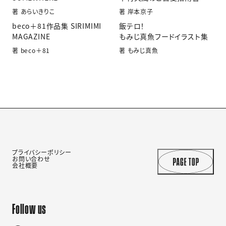
著 あらいきりこ
著 岸本京子
beco＋81作品集 SIRIMIMI
飯テロ！
MAGAZINE
もみじ真魚フードイラスト集
著 beco＋81
著 もみじ真魚
プライバシーポリシー
お問い合わせ
会社概要
Follow us