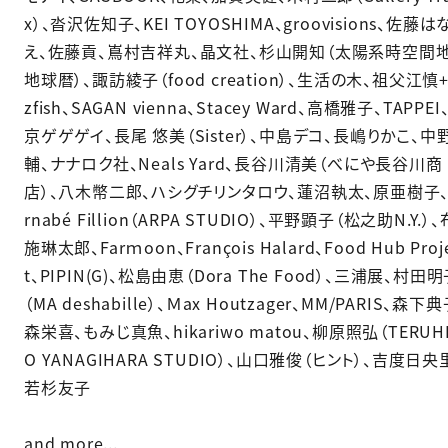
x）、沓沢佐知子、KEI TOYOSHIMA、groovisions、佐藤は
え、佐藤貢、嶌村吉祥丸、晶文社、杉山開知（太陽系時空間
地球暦）、諏訪綾子（food creation）、生活の木、祖父江慎+
zfish、SAGAN vienna、Stacey Ward、高橋雅子、TAPPEI
京ゲゲゲイ、長尾 悠美（Sister）、中島デコ、長嶋りかこ、中
輔、ナナロク社、Neals Yard、長谷川清美（べにや長谷川商
店）、八木幣二郎、ハシグチリンタロウ、蓮沼執太、原亜樹子、
rnabé Fillion（ARPA STUDIO）、平野顕子（松之助N.Y.）、
施琳太郎、Farｍoon、François Halard、Food Hub Proj
t、PIPIN(G)、松島由恵（Dora The Food）、三浦展、村田
（MA deshabille）、Ｍax Houtzager、MM/PARIS、森下
森栄喜、もみじ真魚、hikariwo matou、柳原照弘（TERUH
O YANAGIHARA STUDIO）、山口雅俊（ヒント）、吉度日央
若杉友子
and more...