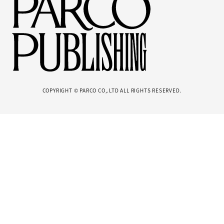
COPYRIGHT © PARCO CO,.LTD ALL RIGHTS RESERVED.