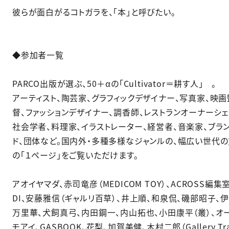
彼らが面白がるコトガラを、「本」と呼びたい。
◆参加者一覧​
PARCO出版が選ぶ、50＋αの「Cultivator＝耕す人」 。​
アーティスト、陶芸家、グラフィックデザイナー、写真家、映画
督、ファッションデザイナー、調香師、レストランオーナーシェ
社会学者、料理家、イラストレーター、経営者、音楽家、ブラ
ド、団体など。国内外・多種多様なジャンルの、幅広い世代
の「１ページ」をご覧いただけます。​
アオイヤマダ、赤司竜彦（MEDICOM TOY）、ACROSS編集室
DI、安藤雅信（ギャルリ百草）、井上順、和泉侃、磯部昭子、
万里華、犬飼真弓、内田鋼一、内山拓也、小田康平（叢）、オ
モアイ、GASBOOK、花梨、加賀美健、木村二郎（Gallery Tr