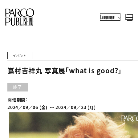
Language
イベント
嶌村吉祥丸 写真展「what is good?」
終了
開催期間：
2024／09／06 (金) 〜 2024／09／23 (月)