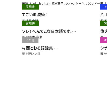
-
米粉だから、おいしい! 焼き菓子、シフォンケーキ、パウンドケ
著 
実用書
ア
ーキ
真
すごい血流術！
片
Lif
著 大杉幸毅
著 
実用書
ソレ! へんてこな日本語です。
偉
まんがで学ぶ日本語の誤用
著 冨士本 昌恵
著 
その他
キ
村西とおる語録集
シ
どんな失敗の中にも希望はあるのでございま
著 村西とおる
著 
す