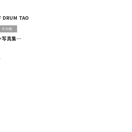
い、ベリーのお菓子とドリ
F DRUM TAO
その他
ン写真集
 a Journey: Project
き