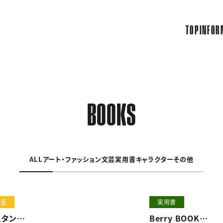
TOP
INFOR
BOOKS
ALL
アート・ファッション
文芸
実用書
キャラクター
その他
文芸
実用書
ュタン
Berry BOOK