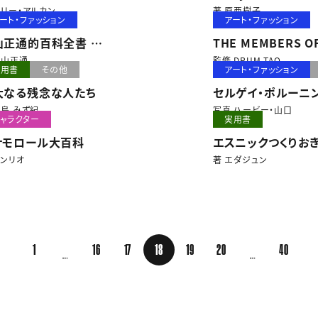
偽りのセックスにまみれながら
甘酸っぱくておいし
ネリー・アルカン
著 原亜樹子
ート・ファッション
アート・ファッション
の愛を求め続けた彼女の告白-
ンク60レシピ
山正通的百科全書
THE MEMBERS O
e is hard... Let's go shopping.
片山正通
監修 DRUM TAO
実用書
その他
アート・ファッション
大なる残念な人たち
セルゲイ・ポルーニ
The Beginning of
八島 みず紀
写真 ハービー・山口
ャラクター
実用書
Polunin
ナモロール大百科
エスニックつくりお
サンリオ
著 エダジュン
1
16
17
18
19
20
40