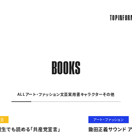
TOP
INFOR
BOOKS
ALL
アート・ファッション
文芸
実用書
キャラクター
その他
文芸
アート・ファッション
校生でも読める「共産党宣言」
鋤田正義サウンド 