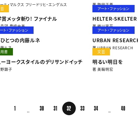
カール・マルクス フリードリヒ・エンゲルス
著 鋤田正義
文芸
アート・ファッション
学賞メッタ斬り! ファイナル
HELTER-SKELTER
大森望 豊﨑由美
著 蜷川実花
ート・ファッション
アート・ファッション
うひとつの内藤ルネ
URBAN RESEARCH
内藤ルネ
著 URBAN RESEARCH
実用書
文芸
ューヨークスタイルのデリサンドイッチ
明るい明日を
平野顕子
著 美輪明宏
1
30
31
32
33
34
40