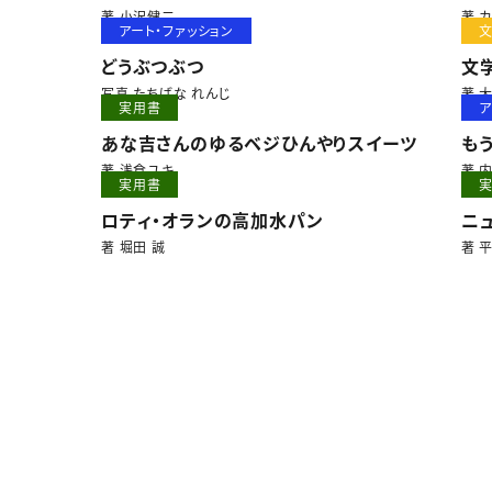
著 小沢健二
著 
アート・ファッション
どうぶつぶつ
文
写真 たちばな れんじ
著 
実用書
ア
あな吉さんのゆるベジひんやりスイーツ
も
著 浅倉ユキ
著 
実用書
ロティ・オランの高加水パン
ニ
著 堀田 誠
著 