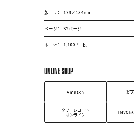
版 型：
179×134mm
ページ：
32ページ
本 体：
1,100円+税
ONLINE SHOP
Amazon
楽天
タワーレコード
HMV&B
オンライン