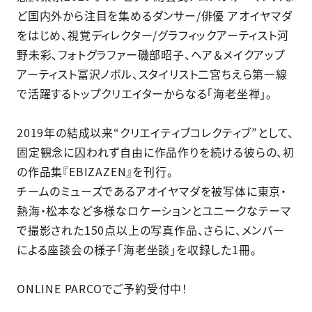
ど国内外から注目を集めるダンサー/俳優 アオイヤマダ
をはじめ、視覚ディレクター/グラフィックアーティスト河
野未彩、フォトグラファー磯部昭子、ヘア＆メイクアップ
アーティスト冨沢ノボル、スタイリスト二宮ちえら第一線
で活躍するトップクリエイターからなる「海老坐禅」。
2019年の結成以来“クリエイティブコレクティブ”として、
固定観念に囚われず自由に作品作りを続ける彼らの、初
の作品集『EBIZAZEN』を刊行。
チームのミューズであるアオイヤマダを被写体に東京・
熱海・松本など多様なロケーションとユニークなテーマ
で撮影された150点以上の写真作品、さらに、メンバー
による座談会の様子「海老坐談」を収録した1冊。​
ONLINE PARCOでご予約受付中！