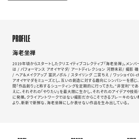
PROFILE
海老坐禅
2019年頃からスタートしたクリエイティブコレクティブ「海老坐禅」。メンバ
は / パフォーマンス アオイヤマダ/ アートディレクション 河野未彩/ 撮影 
/ ヘア＆メイクアップ 冨沢ノボル / スタイリング 二宮ちえ / ワッショイOi-ch
アオイヤマダをミューズとし、互いの創造に対する趣向にシンパシーを感じ、
間「作品創り」と称するシューティングを定期的に行ってきた。“非営利”で
えに、それぞれの「やりたい」を最大限に生かし、それぞれのアイデアや技術
に発揮。クライアントワークではない撮影だからこそできるブレーキのない
より、斬新で新鮮な、海老坐禅にしか表せない作品を生み出している。