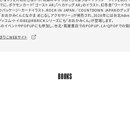
でに、ポケモンカード「ゴースト AR」「ハカドッグ AR」のイラスト、幻冬舎『ワードウ
のパッケージ・カードイラスト、ROCK IN JAPAN／COUNTDOWN JAPANの
「おおかみくんとなかま めじるしアクセサリー」が発売され、2026年には台北Advent
ディコム・トイのBE@RBRICKシリーズにも「おおかみくん」が登場します。
のイベントやPOPUPにも参加し、台北・蔦屋書店でのPOPUP、LA・QPOPでの
きりこWEBサイト
BOOKS