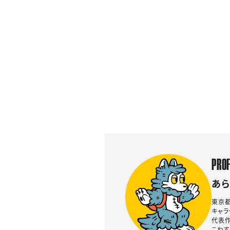
PROF
あら
東京都
キャラ
代表作
こわす