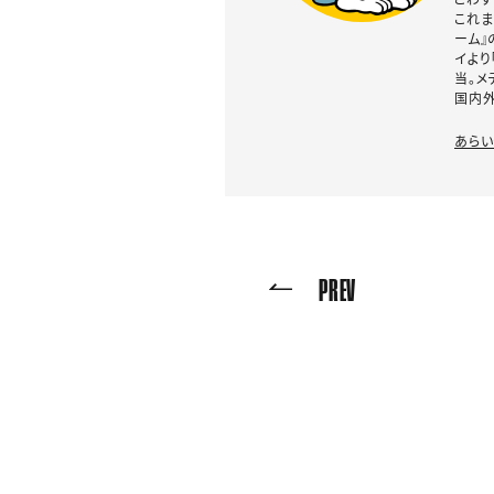
これま
ーム』
イより
当。メ
国内外
あらい
PREV