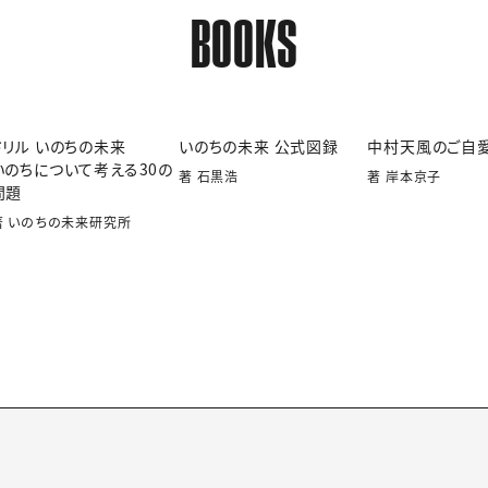
BOOKS
ドリル いのちの未来
いのちの未来 公式図録
中村天風のご自
いのちについて考える30の
著 石黒浩
著 岸本京子
問題
著 いのちの未来研究所