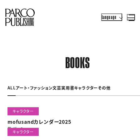
Language
BOOKS
ALL
アート・ファッション
文芸
実用書
キャラクター
その他
キャラクター
mofusandカレンダー2025
著 ぢゅの
キャラクター