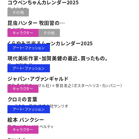
コウペンちゃんカレンダー2025
著 るるてあ
その他
昆虫ハンター 牧田習の
春夏秋冬 虫とりカレンダー2025
著 牧田習
キャラクター
その他
くらやみで光るムーンカレンダー2025
アート・ファッション
現代美術作家・加賀美健の最近、買ったもの。
著 加賀美 健
アート・ファッション
ジャパン・アヴァンギャルド
編集 桑原茂夫（カマル社）＋笹目浩之（ポスターハリス・カンパニー）
キャラクター
クロミの言葉
キャラクター著作 株式会社サンリオ
アート・ファッション
絵本 バンクシー
著 ファウスト・ジルベルティ
キャラクター