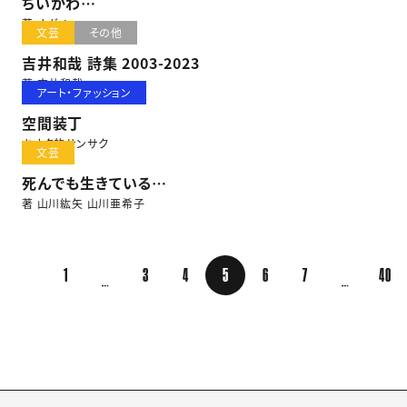
ちいかわ
ぎゅっといっしょポストカードブック
著 ナガノ
文芸
その他
吉井和哉 詩集 2003-2023
著 吉井和哉
アート・ファッション
空間装丁
キオク的サンサク
文芸
死んでも生きている
～大切な誰かを亡くしたあなたへ～
著 山川紘矢 山川亜希子
1
3
4
5
6
7
40