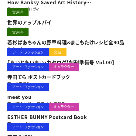
How Banksy Saved Art History
バンクシーはいかにして美術史を救ったか
著 ケリー・グロヴィエ
実用書
世界のアップルパイ
著 平野顕子
実用書
若杉ばあちゃんの野草料理&まこもたけレシピ全90品
著 若杉友子
アート・ファッション
文芸
「あいとあいまい」カタログ【創刊準備号 Vol.00】
アート・ファッション
キャラクター
寺田てら ポストカードブック
著 寺田てら
アート・ファッション
meet you
著 在原みゆ紀 写真 小林真梨子
アート・ファッション
キャラクター
ESTHER BUNNY Postcard Book
著 esther kim
アート・ファッション