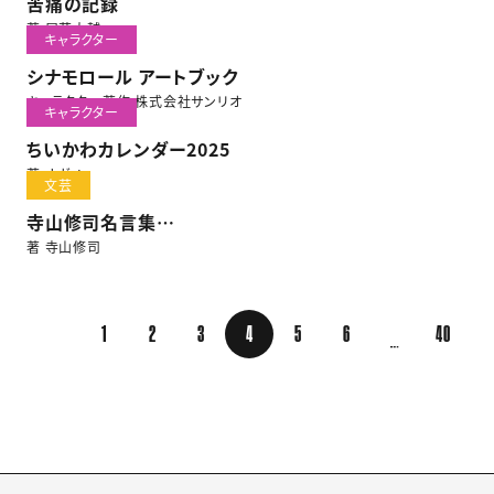
苦痛の記録
著 尾花大輔
キャラクター
シナモロール アートブック
キャラクター著作 株式会社サンリオ
キャラクター
ちいかわカレンダー2025
著 ナガノ
文芸
寺山修司名言集
身捨つるほどの祖国はありや
著 寺山修司
1
2
3
4
5
6
40