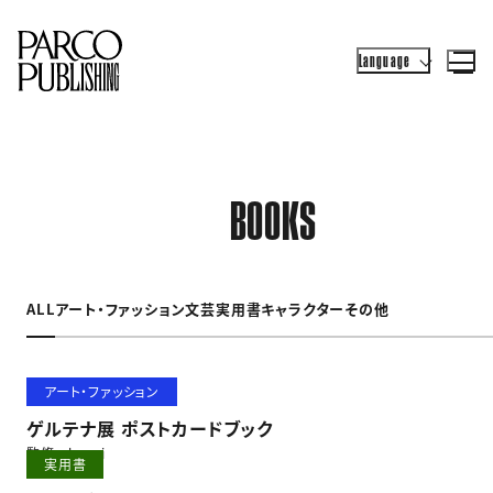
Language
BOOKS
ALL
アート・ファッション
文芸
実用書
キャラクター
その他
アート・ファッション
ゲルテナ展 ポストカードブック
監修 kouri
実用書