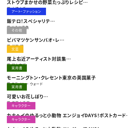
ストウブまかせの野菜たっぷりレシピ
～1食200gの野菜をラクラク摂取！～
著 大橋由香
アート・ファッション
飯テロ！スペシャリテ
もみじ真魚ポストカードブック
著 もみじ真魚
その他
ビバマツケンサンバオ・レ
World Cards Collection
著 松平 健
文芸
尾上右近アーティスト対談集
右近vs8人
著 尾上右近
実用書
モーニングトン・クレセント東京の英国菓子
著 ステイシー ウォード
実用書
可愛いお花しぼり
あんこのお花練習帖
著 末廣由香里
キャラクター
カナヘイのゆるっと小動物 エンジョイDAYS！ポストカード
キャラクター
ク