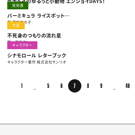
カナヘイのゆるっと小動物 エンジョイDAYS！
実用書
バーミキュラ ライスポット
絶品おまかせ料理
著 星野奈々子
文芸
不死身のつもりの流れ星
著 最果タヒ
キャラクター
シナモロール レターブック
キャラクター著作 株式会社サンリオ
1
5
6
7
8
9
40