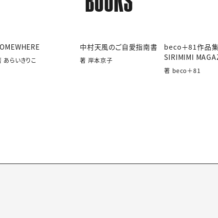
BOOKS
SOMEWHERE
中村天風のご自愛指南書
beco＋81作品
SIRIMIMI MAGA
著 あらいきりこ
著 岸本京子
著 beco＋81