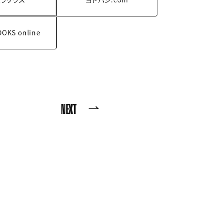
OOKS
online
NEXT