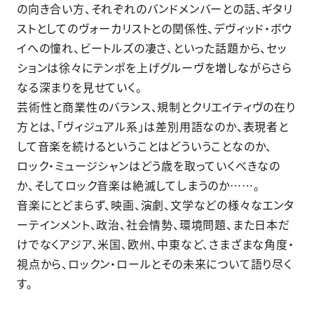
の向き合い方、それぞれのバンドメンバーとの話、ギタリ
ストとしてのヴォーカリストとの関係性、デヴィッド・ボウ
イへの憧れ、ビートルズの凄さ、といった話題から、セッ
ションは徐々にテンポを上げグルーヴを増しながらさら
なる深まりを見せていく。
芸術性と商業性のバランス、規制とクリエイティヴの在り
方とは、「ヴィジュアル系」は差別用語なのか、表現者と
して音楽を続けるということはどういうことなのか、
ロック・ミュージシャンはどう歳を取っていくべきなの
か、そしてロック音楽は絶滅してしまうのか……。
音楽にとどまらず、映画、演劇、文学などの様々なエンタ
ーテインメント、政治、社会情勢、環境問題、また日本だ
けでなくアジア、米国、欧州、中東など、さまざまな角度・
視点から、ロックン・ロールとその未来について語り尽く
す。