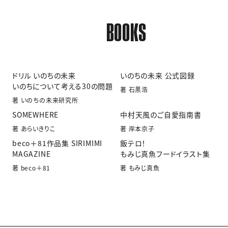
BOOKS
ドリル いのちの未来
いのちの未来 公式図録
いのちについて考える30の問題
著 石黒浩
著 いのちの未来研究所
SOMEWHERE
中村天風のご自愛指南書
著 あらいきりこ
著 岸本京子
beco＋81作品集 SIRIMIMI
飯テロ！
MAGAZINE
もみじ真魚フードイラスト集
著 beco＋81
著 もみじ真魚