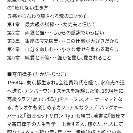
の“疲れない生き方”
五感がじんわり癒される魂のエッセイ。
第1章 最大級の試練・・・大丈夫と信じて
第2章 両親と猫・・・心からの感謝でいっぱい
第3章 銀座のママ稼業・・・この仕事が大好きだから
第4章 自分を慈しむ・・・小さな幸せを重ねる暮らし
第5章 純愛と不倫・・・誰かを愛し、愛されること
■髙田律子（たかだ・りつこ）
1964年、東京都生まれ。会社員時代を経て、水商売の道
へ進む。ナンバーワンホステスを経験した後、1994年に
高級クラブ「昴（すばる）」をオープン。オーナーママとな
る。カラオケも楽しめるカジュアルなクラブ「ハングオー
バー」と「銀座セットサロン Ryu」も経営。著書に『銀座マ
マ髙田律子の人生哲学 出世する人、稼ぐ人、他人に気
配りできる人』『強い男・賢い女！ 銀座流成功術77の条