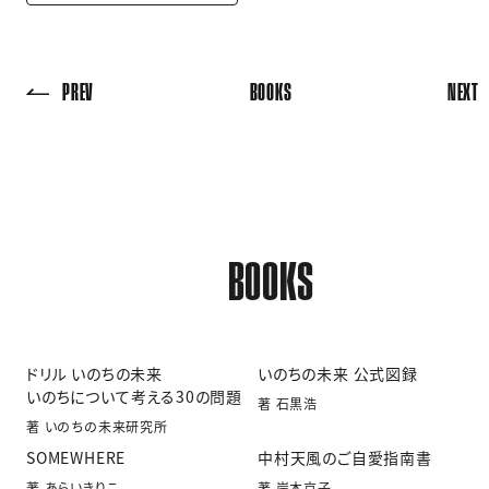
PREV
BOOKS
NEXT
BOOKS
ドリル いのちの未来
いのちの未来 公式図録
いのちについて考える30の問題
著 石黒浩
著 いのちの未来研究所
SOMEWHERE
中村天風のご自愛指南書
著 あらいきりこ
著 岸本京子