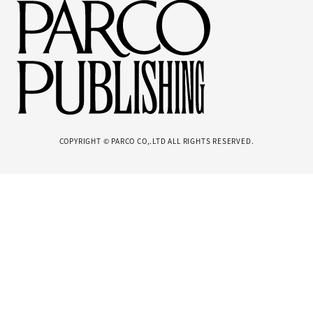
COPYRIGHT © PARCO CO,.LTD ALL RIGHTS RESERVED.