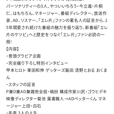
パーソナリティーの3人、やついいちろう・今立進・片桐
仁、はもちろん、マネージャー、番組ディレクター、放送作
家、AD、リスナー、「エレ片」ファンの著名人の証言から、1
5年間愛され続けた番組の魅力を振り返り、新番組「エレ
片のケツビ」へと歴史をつなぐ「エレ片」ファン必読の一
冊!
【内容】
・巻頭グラビア企画
・完全撮り下ろし特別インタビュー
甲本ヒロト 峯田和伸 ゲッターズ飯田 清野とおる おくま
ん
・スタッフの証言
P兼D兼AD兼雑用全般・嶋田 構成作家川尻・ゴウヒデキ
映像ディレクター菊池 葉書職人→ADペッターくん マネ
ージャー上田・白石
・年表 3人の人生