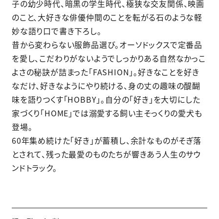
子の幼少時代、暗黒の学生時代、極狭な交友関係、映画
のこと、大好きな俳優仲間のことを転がる石のような軽
妙な語り口で書き下ろし。
昔から変わらない服飾品選び。オーソドックスで定番品
を愛し、こだわりがないようでしっかりある自然なかっこ
よさの秘訣が詰まった「FASHION」。好きなことを好き
なだけ、好きなようにやり続ける、身の丈の趣味の醍醐
味を語りつくす「HOBBY」。自分の「好き」を大切にした
家づくり「HOME」では溺愛する飼い主そっくりの愛犬も
登場。
60年集め続けた「好き」が蓄積し、余計なものがそぎ落
とされて、残った最愛のものたちが響きあう人生のサウ
ンドトラック。