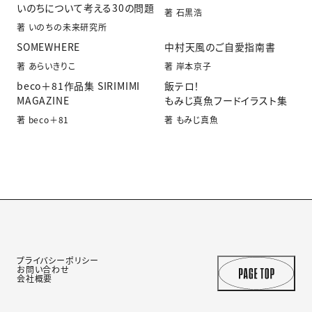
いのちについて考える30の問題
著 石黒浩
著 いのちの未来研究所
SOMEWHERE
中村天風のご自愛指南書
著 あらいきりこ
著 岸本京子
beco＋81作品集 SIRIMIMI
飯テロ！
MAGAZINE
もみじ真魚フードイラスト集
著 beco＋81
著 もみじ真魚
プライバシーポリシー
お問い合わせ
会社概要