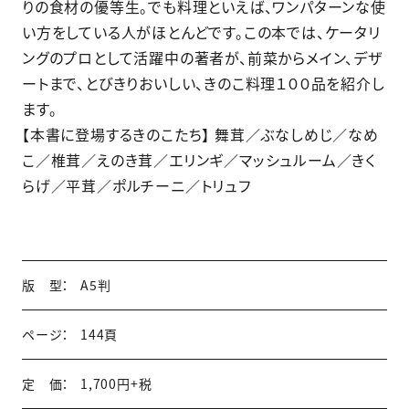
りの食材の優等生。でも料理といえば、ワンパターンな使
い方をしている人がほとんどです。この本では、ケータリ
ングのプロとして活躍中の著者が、前菜からメイン、デザ
ートまで、とびきりおいしい、きのこ料理１００品を紹介し
ます。
【本書に登場するきのこたち】 舞茸／ぶなしめじ／なめ
こ／椎茸／えのき茸／エリンギ／マッシュルーム／きく
らげ／平茸／ポルチーニ／トリュフ
版 型：
A5判
ページ：
144頁
定 価：
1,700円+税