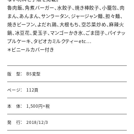
魯肉飯、角煮バーガー、水餃子、焼き棒餃子、小籠包、肉
まん、あんまん、サンラータン、ジャージャン麺、担々麺、
焼きビーフン、よだれ鶏、大根もち、空芯菜炒め、麻辣火
鍋、冰豆花、愛玉子、マンゴーかき氷、ごま団子、パイナッ
プルケーキ、タピオカミルクティーetc…
＊ビニールカバー付き
版 型：
B5変型
ページ：
112頁
本 体：
1,500円+税
発 行：
2018/12/3