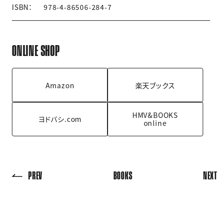
ISBN：
978-4-86506-284-7
ONLINE SHOP
Amazon
楽天ブックス
HMV&BOOKS
ヨドバシ.com
online
PREV
BOOKS
NEXT